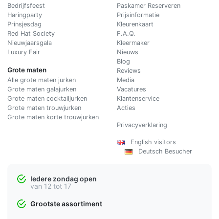
Bedrijfsfeest
Paskamer Reserveren
Haringparty
Prijsinformatie
Prinsjesdag
Kleurenkaart
Red Hat Society
F.A.Q.
Nieuwjaarsgala
Kleermaker
Luxury Fair
Nieuws
Blog
Grote maten
Reviews
Alle grote maten jurken
Media
Grote maten galajurken
Vacatures
Grote maten cocktailjurken
Klantenservice
Grote maten trouwjurken
Acties
Grote maten korte trouwjurken
Privacyverklaring
English visitors
Deutsch Besucher
Iedere zondag open
van 12 tot 17
Grootste assortiment