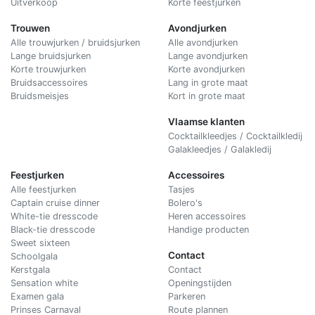
Uitverkoop
Korte feestjurken
Trouwen
Avondjurken
Alle trouwjurken / bruidsjurken
Alle avondjurken
Lange bruidsjurken
Lange avondjurken
Korte trouwjurken
Korte avondjurken
Bruidsaccessoires
Lang in grote maat
Bruidsmeisjes
Kort in grote maat
Vlaamse klanten
Cocktailkleedjes / Cocktailkledij
Galakleedjes / Galakledij
Feestjurken
Accessoires
Alle feestjurken
Tasjes
Captain cruise dinner
Bolero's
White-tie dresscode
Heren accessoires
Black-tie dresscode
Handige producten
Sweet sixteen
Contact
Schoolgala
Kerstgala
C
ontact
Sensation white
Openingstijden
Examen gala
Parkeren
Prinses Carnaval
Route plannen