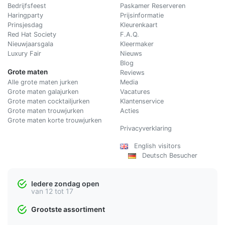
Bedrijfsfeest
Paskamer Reserveren
Haringparty
Prijsinformatie
Prinsjesdag
Kleurenkaart
Red Hat Society
F.A.Q.
Nieuwjaarsgala
Kleermaker
Luxury Fair
Nieuws
Blog
Grote maten
Reviews
Alle grote maten jurken
Media
Grote maten galajurken
Vacatures
Grote maten cocktailjurken
Klantenservice
Grote maten trouwjurken
Acties
Grote maten korte trouwjurken
Privacyverklaring
English visitors
Deutsch Besucher
Iedere zondag open
van 12 tot 17
Grootste assortiment