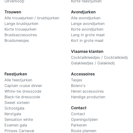
Uitverkoop
Korte feestjurken
Trouwen
Avondjurken
Alle trouwjurken / bruidsjurken
Alle avondjurken
Lange bruidsjurken
Lange avondjurken
Korte trouwjurken
Korte avondjurken
Bruidsaccessoires
Lang in grote maat
Bruidsmeisjes
Kort in grote maat
Vlaamse klanten
Cocktailkleedjes / Cocktailkledij
Galakleedjes / Galakledij
Feestjurken
Accessoires
Alle feestjurken
Tasjes
Captain cruise dinner
Bolero's
White-tie dresscode
Heren accessoires
Black-tie dresscode
Handige producten
Sweet sixteen
Contact
Schoolgala
Kerstgala
C
ontact
Sensation white
Openingstijden
Examen gala
Parkeren
Prinses Carnaval
Route plannen