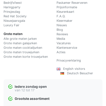
Bedrijfsfeest
Paskamer Reserveren
Haringparty
Prijsinformatie
Prinsjesdag
Kleurenkaart
Red Hat Society
F.A.Q.
Nieuwjaarsgala
Kleermaker
Luxury Fair
Nieuws
Blog
Grote maten
Reviews
Alle grote maten jurken
Media
Grote maten galajurken
Vacatures
Grote maten cocktailjurken
Klantenservice
Grote maten trouwjurken
Acties
Grote maten korte trouwjurken
Privacyverklaring
English visitors
Deutsch Besucher
Iedere zondag open
van 12 tot 17
Grootste assortiment