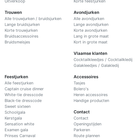
Uitverkoop
Korte feestjurken
Trouwen
Avondjurken
Alle trouwjurken / bruidsjurken
Alle avondjurken
Lange bruidsjurken
Lange avondjurken
Korte trouwjurken
Korte avondjurken
Bruidsaccessoires
Lang in grote maat
Bruidsmeisjes
Kort in grote maat
Vlaamse klanten
Cocktailkleedjes / Cocktailkledij
Galakleedjes / Galakledij
Feestjurken
Accessoires
Alle feestjurken
Tasjes
Captain cruise dinner
Bolero's
White-tie dresscode
Heren accessoires
Black-tie dresscode
Handige producten
Sweet sixteen
Contact
Schoolgala
Kerstgala
C
ontact
Sensation white
Openingstijden
Examen gala
Parkeren
Prinses Carnaval
Route plannen