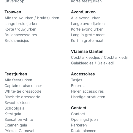
Uitverkoop
Korte feestjurken
Trouwen
Avondjurken
Alle trouwjurken / bruidsjurken
Alle avondjurken
Lange bruidsjurken
Lange avondjurken
Korte trouwjurken
Korte avondjurken
Bruidsaccessoires
Lang in grote maat
Bruidsmeisjes
Kort in grote maat
Vlaamse klanten
Cocktailkleedjes / Cocktailkledij
Galakleedjes / Galakledij
Feestjurken
Accessoires
Alle feestjurken
Tasjes
Captain cruise dinner
Bolero's
White-tie dresscode
Heren accessoires
Black-tie dresscode
Handige producten
Sweet sixteen
Contact
Schoolgala
Kerstgala
C
ontact
Sensation white
Openingstijden
Examen gala
Parkeren
Prinses Carnaval
Route plannen