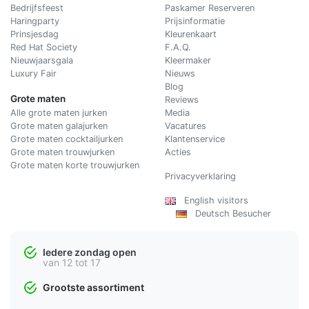
Bedrijfsfeest
Paskamer Reserveren
Haringparty
Prijsinformatie
Prinsjesdag
Kleurenkaart
Red Hat Society
F.A.Q.
Nieuwjaarsgala
Kleermaker
Luxury Fair
Nieuws
Blog
Grote maten
Reviews
Alle grote maten jurken
Media
Grote maten galajurken
Vacatures
Grote maten cocktailjurken
Klantenservice
Grote maten trouwjurken
Acties
Grote maten korte trouwjurken
Privacyverklaring
English visitors
Deutsch Besucher
Iedere zondag open
van 12 tot 17
Grootste assortiment