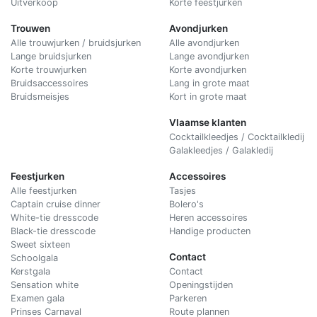
Uitverkoop
Korte feestjurken
Trouwen
Avondjurken
Alle trouwjurken / bruidsjurken
Alle avondjurken
Lange bruidsjurken
Lange avondjurken
Korte trouwjurken
Korte avondjurken
Bruidsaccessoires
Lang in grote maat
Bruidsmeisjes
Kort in grote maat
Vlaamse klanten
Cocktailkleedjes / Cocktailkledij
Galakleedjes / Galakledij
Feestjurken
Accessoires
Alle feestjurken
Tasjes
Captain cruise dinner
Bolero's
White-tie dresscode
Heren accessoires
Black-tie dresscode
Handige producten
Sweet sixteen
Contact
Schoolgala
Kerstgala
C
ontact
Sensation white
Openingstijden
Examen gala
Parkeren
Prinses Carnaval
Route plannen