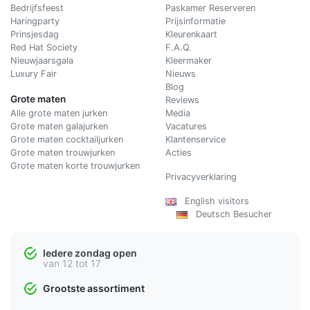
Bedrijfsfeest
Paskamer Reserveren
Haringparty
Prijsinformatie
Prinsjesdag
Kleurenkaart
Red Hat Society
F.A.Q.
Nieuwjaarsgala
Kleermaker
Luxury Fair
Nieuws
Blog
Grote maten
Reviews
Alle grote maten jurken
Media
Grote maten galajurken
Vacatures
Grote maten cocktailjurken
Klantenservice
Grote maten trouwjurken
Acties
Grote maten korte trouwjurken
Privacyverklaring
English visitors
Deutsch Besucher
Iedere zondag open
van 12 tot 17
Grootste assortiment