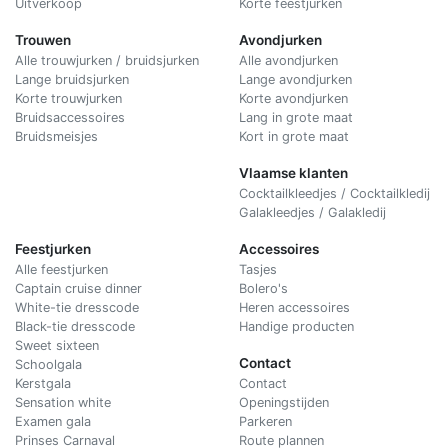
Uitverkoop
Korte feestjurken
Trouwen
Avondjurken
Alle trouwjurken / bruidsjurken
Alle avondjurken
Lange bruidsjurken
Lange avondjurken
Korte trouwjurken
Korte avondjurken
Bruidsaccessoires
Lang in grote maat
Bruidsmeisjes
Kort in grote maat
Vlaamse klanten
Cocktailkleedjes / Cocktailkledij
Galakleedjes / Galakledij
Feestjurken
Accessoires
Alle feestjurken
Tasjes
Captain cruise dinner
Bolero's
White-tie dresscode
Heren accessoires
Black-tie dresscode
Handige producten
Sweet sixteen
Contact
Schoolgala
Kerstgala
C
ontact
Sensation white
Openingstijden
Examen gala
Parkeren
Prinses Carnaval
Route plannen