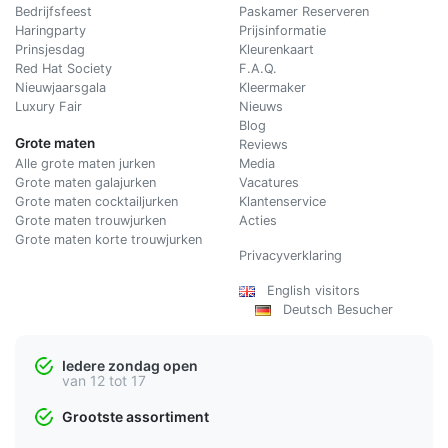
Bedrijfsfeest
Paskamer Reserveren
Haringparty
Prijsinformatie
Prinsjesdag
Kleurenkaart
Red Hat Society
F.A.Q.
Nieuwjaarsgala
Kleermaker
Luxury Fair
Nieuws
Blog
Grote maten
Reviews
Alle grote maten jurken
Media
Grote maten galajurken
Vacatures
Grote maten cocktailjurken
Klantenservice
Grote maten trouwjurken
Acties
Grote maten korte trouwjurken
Privacyverklaring
English visitors
Deutsch Besucher
Iedere zondag open
van 12 tot 17
Grootste assortiment