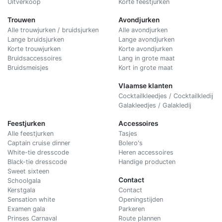
Uitverkoop
Korte feestjurken
Trouwen
Avondjurken
Alle trouwjurken / bruidsjurken
Alle avondjurken
Lange bruidsjurken
Lange avondjurken
Korte trouwjurken
Korte avondjurken
Bruidsaccessoires
Lang in grote maat
Bruidsmeisjes
Kort in grote maat
Vlaamse klanten
Cocktailkleedjes / Cocktailkledij
Galakleedjes / Galakledij
Feestjurken
Accessoires
Alle feestjurken
Tasjes
Captain cruise dinner
Bolero's
White-tie dresscode
Heren accessoires
Black-tie dresscode
Handige producten
Sweet sixteen
Contact
Schoolgala
Kerstgala
C
ontact
Sensation white
Openingstijden
Examen gala
Parkeren
Prinses Carnaval
Route plannen