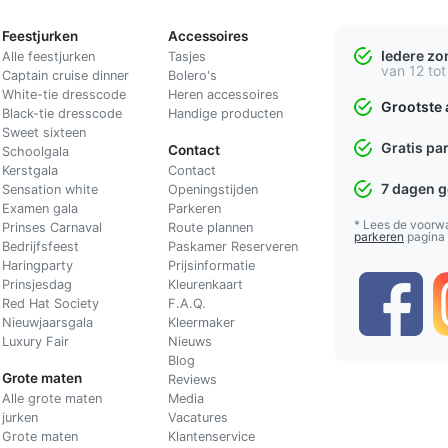
Feestjurken
Accessoires
Iedere z
Alle feestjurken
Tasjes
van 12 tot
Captain cruise dinner
Bolero's
White-tie dresscode
Heren accessoires
Grootste 
Black-tie dresscode
Handige producten
Sweet sixteen
Gratis pa
Contact
Schoolgala
Kerstgala
C
ontact
7 dagen 
Sensation white
Openingstijden
Examen gala
Parkeren
* Lees de voorw
Prinses Carnaval
Route plannen
parkeren
pagina
Bedrijfsfeest
Paskamer Reserveren
Haringparty
Prijsinformatie
Prinsjesdag
Kleurenkaart
Red Hat Society
F.A.Q.
Nieuwjaarsgala
Kleermaker
Luxury Fair
Nieuws
Blog
Grote maten
Reviews
Alle grote maten
Media
jurken
Vacatures
Grote maten
Klantenservice