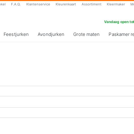
nkel
F.A.Q.
Klantenservice
Kleurenkaart
Assortiment
Kleermaker
M
Vandaag open tot
Feestjurken
Avondjurken
Grote maten
Paskamer r