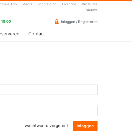
obiele App
Media
Rondleiding
Over ons
Vacatures
Nieuws
 18:00
Inloggen / Registreren
eserveren
Contact
wachtwoord vergeten?
Inloggen