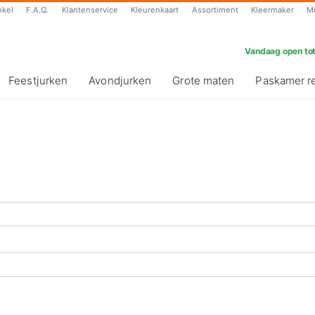
nkel
F.A.Q.
Klantenservice
Kleurenkaart
Assortiment
Kleermaker
M
Vandaag open tot
Feestjurken
Avondjurken
Grote maten
Paskamer r