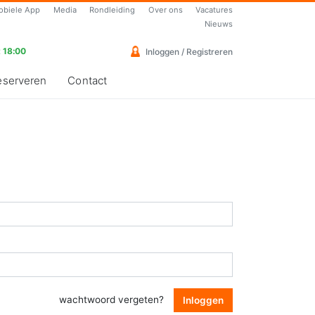
obiele App
Media
Rondleiding
Over ons
Vacatures
Nieuws
 18:00
Inloggen / Registreren
eserveren
Contact
wachtwoord vergeten?
Inloggen