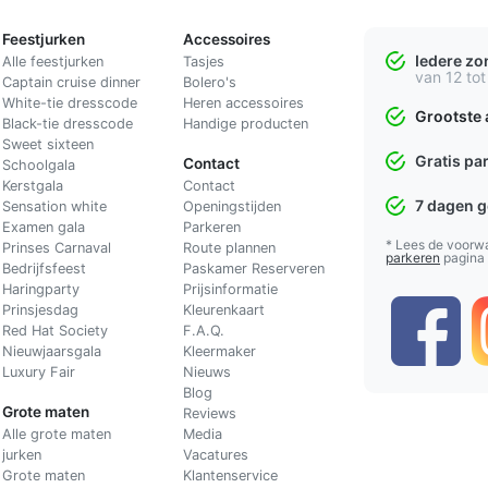
Feestjurken
Accessoires
Iedere z
Alle feestjurken
Tasjes
van 12 tot
Captain cruise dinner
Bolero's
White-tie dresscode
Heren accessoires
Grootste 
Black-tie dresscode
Handige producten
Sweet sixteen
Gratis pa
Contact
Schoolgala
Kerstgala
C
ontact
7 dagen 
Sensation white
Openingstijden
Examen gala
Parkeren
* Lees de voorw
Prinses Carnaval
Route plannen
parkeren
pagina
Bedrijfsfeest
Paskamer Reserveren
Haringparty
Prijsinformatie
Prinsjesdag
Kleurenkaart
Red Hat Society
F.A.Q.
Nieuwjaarsgala
Kleermaker
Luxury Fair
Nieuws
Blog
Grote maten
Reviews
Alle grote maten
Media
jurken
Vacatures
Grote maten
Klantenservice