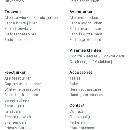
Uitverkoop
Korte feestjurken
Trouwen
Avondjurken
Alle trouwjurken / bruidsjurken
Alle avondjurken
Lange bruidsjurken
Lange avondjurken
Korte trouwjurken
Korte avondjurken
Bruidsaccessoires
Lang in grote maat
Bruidsmeisjes
Kort in grote maat
Vlaamse klanten
Cocktailkleedjes / Cocktailkledij
Galakleedjes / Galakledij
Feestjurken
Accessoires
Alle feestjurken
Tasjes
Captain cruise dinner
Bolero's
White-tie dresscode
Heren accessoires
Black-tie dresscode
Handige producten
Sweet sixteen
Contact
Schoolgala
Kerstgala
C
ontact
Sensation white
Openingstijden
Examen gala
Parkeren
Prinses Carnaval
Route plannen