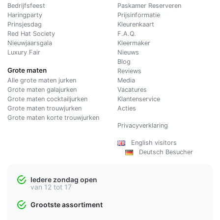
Bedrijfsfeest
Paskamer Reserveren
Haringparty
Prijsinformatie
Prinsjesdag
Kleurenkaart
Red Hat Society
F.A.Q.
Nieuwjaarsgala
Kleermaker
Luxury Fair
Nieuws
Blog
Grote maten
Reviews
Alle grote maten jurken
Media
Grote maten galajurken
Vacatures
Grote maten cocktailjurken
Klantenservice
Grote maten trouwjurken
Acties
Grote maten korte trouwjurken
Privacyverklaring
English visitors
Deutsch Besucher
Iedere zondag open
van 12 tot 17
Grootste assortiment