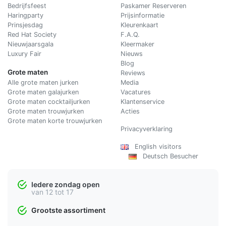
Bedrijfsfeest
Paskamer Reserveren
Haringparty
Prijsinformatie
Prinsjesdag
Kleurenkaart
Red Hat Society
F.A.Q.
Nieuwjaarsgala
Kleermaker
Luxury Fair
Nieuws
Blog
Grote maten
Reviews
Alle grote maten jurken
Media
Grote maten galajurken
Vacatures
Grote maten cocktailjurken
Klantenservice
Grote maten trouwjurken
Acties
Grote maten korte trouwjurken
Privacyverklaring
English visitors
Deutsch Besucher
Iedere zondag open
van 12 tot 17
Grootste assortiment