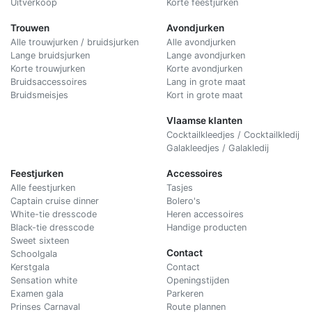
Uitverkoop
Korte feestjurken
Trouwen
Avondjurken
Alle trouwjurken / bruidsjurken
Alle avondjurken
Lange bruidsjurken
Lange avondjurken
Korte trouwjurken
Korte avondjurken
Bruidsaccessoires
Lang in grote maat
Bruidsmeisjes
Kort in grote maat
Vlaamse klanten
Cocktailkleedjes / Cocktailkledij
Galakleedjes / Galakledij
Feestjurken
Accessoires
Alle feestjurken
Tasjes
Captain cruise dinner
Bolero's
White-tie dresscode
Heren accessoires
Black-tie dresscode
Handige producten
Sweet sixteen
Contact
Schoolgala
Kerstgala
C
ontact
Sensation white
Openingstijden
Examen gala
Parkeren
Prinses Carnaval
Route plannen