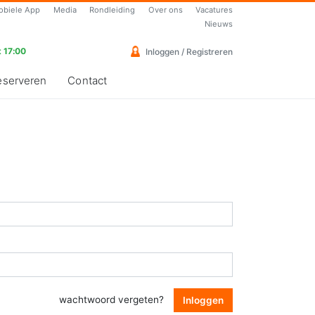
obiele App
Media
Rondleiding
Over ons
Vacatures
Nieuws
 17:00
Inloggen / Registreren
eserveren
Contact
wachtwoord vergeten?
Inloggen