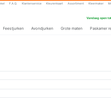
nkel
F.A.Q.
Klantenservice
Kleurenkaart
Assortiment
Kleermaker
M
Vandaag open tot
Feestjurken
Avondjurken
Grote maten
Paskamer r