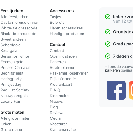
Feestjurken
Accessoires
Iedere z
Alle feestjurken
Tasjes
van 12 tot
Captain cruise dinner
Bolero's
White-tie dresscode
Heren accessoires
Grootste 
Black-tie dresscode
Handige producten
Sweet sixteen
Gratis pa
Contact
Schoolgala
Kerstgala
C
ontact
7 dagen 
Sensation white
Openingstijden
Examen gala
Parkeren
* Lees de voorw
Prinses Carnaval
Route plannen
parkeren
pagina
Bedrijfsfeest
Paskamer Reserveren
Haringparty
Prijsinformatie
Prinsjesdag
Kleurenkaart
Red Hat Society
F.A.Q.
Nieuwjaarsgala
Kleermaker
Luxury Fair
Nieuws
Blog
Grote maten
Reviews
Alle grote maten
Media
jurken
Vacatures
Grote maten
Klantenservice