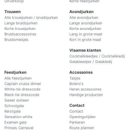
Uitverkoop
Korte feestjurken
Trouwen
Avondjurken
Alle trouwjurken / bruidsjurken
Alle avondjurken
Lange bruidsjurken
Lange avondjurken
Korte trouwjurken
Korte avondjurken
Bruidsaccessoires
Lang in grote maat
Bruidsmeisjes
Kort in grote maat
Vlaamse klanten
Cocktailkleedjes / Cocktailkledij
Galakleedjes / Galakledij
Feestjurken
Accessoires
Alle feestjurken
Tasjes
Captain cruise dinner
Bolero's
White-tie dresscode
Heren accessoires
Black-tie dresscode
Handige producten
Sweet sixteen
Contact
Schoolgala
Kerstgala
C
ontact
Sensation white
Openingstijden
Examen gala
Parkeren
Prinses Carnaval
Route plannen