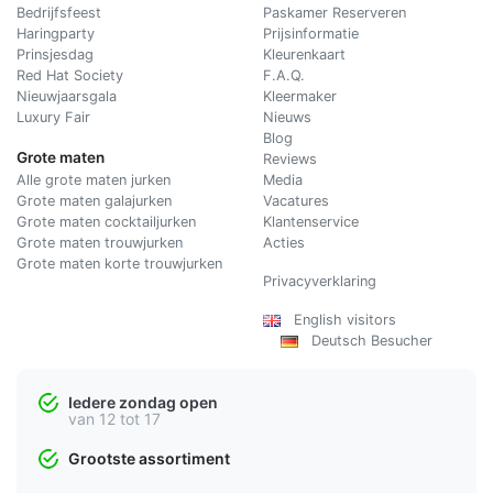
Bedrijfsfeest
Paskamer Reserveren
Haringparty
Prijsinformatie
Prinsjesdag
Kleurenkaart
Red Hat Society
F.A.Q.
Nieuwjaarsgala
Kleermaker
Luxury Fair
Nieuws
Blog
Grote maten
Reviews
Alle grote maten jurken
Media
Grote maten galajurken
Vacatures
Grote maten cocktailjurken
Klantenservice
Grote maten trouwjurken
Acties
Grote maten korte trouwjurken
Privacyverklaring
English visitors
Deutsch Besucher
Iedere zondag open
van 12 tot 17
Grootste assortiment