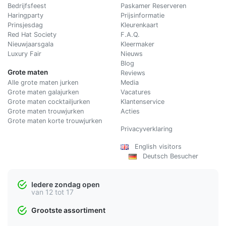
Bedrijfsfeest
Paskamer Reserveren
Haringparty
Prijsinformatie
Prinsjesdag
Kleurenkaart
Red Hat Society
F.A.Q.
Nieuwjaarsgala
Kleermaker
Luxury Fair
Nieuws
Blog
Grote maten
Reviews
Alle grote maten jurken
Media
Grote maten galajurken
Vacatures
Grote maten cocktailjurken
Klantenservice
Grote maten trouwjurken
Acties
Grote maten korte trouwjurken
Privacyverklaring
English visitors
Deutsch Besucher
Iedere zondag open
van 12 tot 17
Grootste assortiment