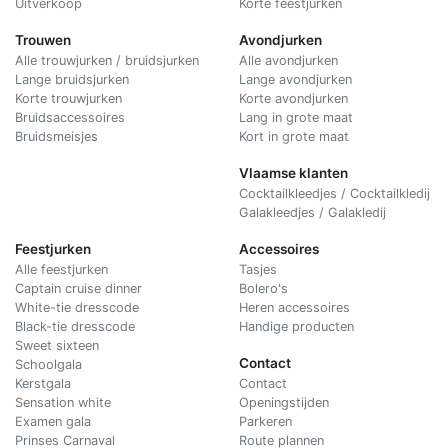
Uitverkoop
Korte feestjurken
Trouwen
Avondjurken
Alle trouwjurken / bruidsjurken
Alle avondjurken
Lange bruidsjurken
Lange avondjurken
Korte trouwjurken
Korte avondjurken
Bruidsaccessoires
Lang in grote maat
Bruidsmeisjes
Kort in grote maat
Vlaamse klanten
Cocktailkleedjes / Cocktailkledij
Galakleedjes / Galakledij
Feestjurken
Accessoires
Alle feestjurken
Tasjes
Captain cruise dinner
Bolero's
White-tie dresscode
Heren accessoires
Black-tie dresscode
Handige producten
Sweet sixteen
Contact
Schoolgala
Kerstgala
C
ontact
Sensation white
Openingstijden
Examen gala
Parkeren
Prinses Carnaval
Route plannen