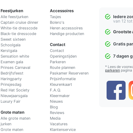
Feestjurken
Accessoires
Iedere z
Alle feestjurken
Tasjes
van 12 tot
Captain cruise dinner
Bolero's
White-tie dresscode
Heren accessoires
Grootste 
Black-tie dresscode
Handige producten
Sweet sixteen
Gratis pa
Contact
Schoolgala
Kerstgala
C
ontact
7 dagen 
Sensation white
Openingstijden
Examen gala
Parkeren
* Lees de voorw
Prinses Carnaval
Route plannen
parkeren
pagina
Bedrijfsfeest
Paskamer Reserveren
Haringparty
Prijsinformatie
Prinsjesdag
Kleurenkaart
Red Hat Society
F.A.Q.
Nieuwjaarsgala
Kleermaker
Luxury Fair
Nieuws
Blog
Grote maten
Reviews
Alle grote maten
Media
jurken
Vacatures
Grote maten
Klantenservice