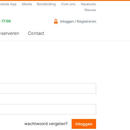
obiele App
Media
Rondleiding
Over ons
Vacatures
Nieuws
 17:00
Inloggen / Registreren
eserveren
Contact
wachtwoord vergeten?
Inloggen