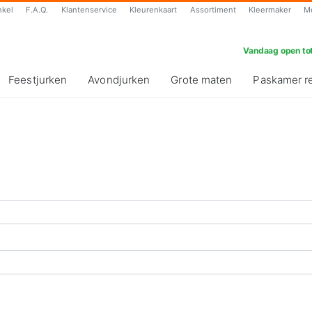
nkel
F.A.Q.
Klantenservice
Kleurenkaart
Assortiment
Kleermaker
M
Vandaag open tot
Feestjurken
Avondjurken
Grote maten
Paskamer r