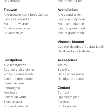
Uitverkoop
Korte feestjurken
Trouwen
Avondjurken
Alle trouwjurken / bruidsjurken
Alle avondjurken
Lange bruidsjurken
Lange avondjurken
Korte trouwjurken
Korte avondjurken
Bruidsaccessoires
Lang in grote maat
Bruidsmeisjes
Kort in grote maat
Vlaamse klanten
Cocktailkleedjes / Cocktailkledij
Galakleedjes / Galakledij
Feestjurken
Accessoires
Alle feestjurken
Tasjes
Captain cruise dinner
Bolero's
White-tie dresscode
Heren accessoires
Black-tie dresscode
Handige producten
Sweet sixteen
Contact
Schoolgala
Kerstgala
C
ontact
Sensation white
Openingstijden
Examen gala
Parkeren
Prinses Carnaval
Route plannen