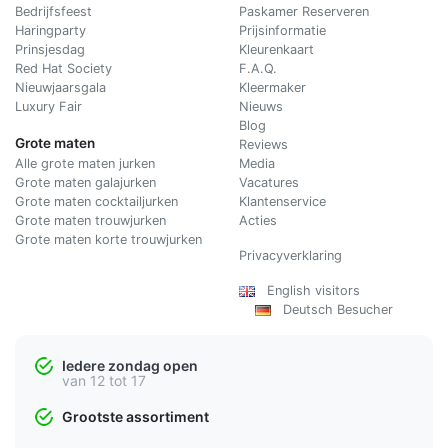
Bedrijfsfeest
Paskamer Reserveren
Haringparty
Prijsinformatie
Prinsjesdag
Kleurenkaart
Red Hat Society
F.A.Q.
Nieuwjaarsgala
Kleermaker
Luxury Fair
Nieuws
Blog
Grote maten
Reviews
Alle grote maten jurken
Media
Grote maten galajurken
Vacatures
Grote maten cocktailjurken
Klantenservice
Grote maten trouwjurken
Acties
Grote maten korte trouwjurken
Privacyverklaring
English visitors
Deutsch Besucher
Iedere zondag open
van 12 tot 17
Grootste assortiment