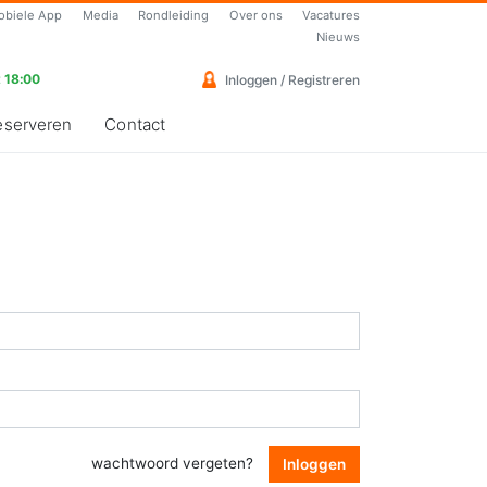
obiele App
Media
Rondleiding
Over ons
Vacatures
Nieuws
 18:00
Inloggen / Registreren
eserveren
Contact
wachtwoord vergeten?
Inloggen