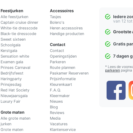
Feestjurken
Accessoires
Iedere z
Alle feestjurken
Tasjes
van 12 tot
Captain cruise dinner
Bolero's
White-tie dresscode
Heren accessoires
Grootste 
Black-tie dresscode
Handige producten
Sweet sixteen
Gratis pa
Contact
Schoolgala
Kerstgala
C
ontact
7 dagen 
Sensation white
Openingstijden
Examen gala
Parkeren
* Lees de voorw
Prinses Carnaval
Route plannen
parkeren
pagina
Bedrijfsfeest
Paskamer Reserveren
Haringparty
Prijsinformatie
Prinsjesdag
Kleurenkaart
Red Hat Society
F.A.Q.
Nieuwjaarsgala
Kleermaker
Luxury Fair
Nieuws
Blog
Grote maten
Reviews
Alle grote maten
Media
jurken
Vacatures
Grote maten
Klantenservice