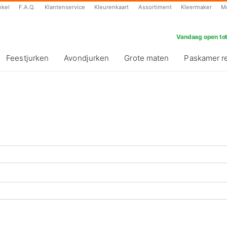
nkel
F.A.Q.
Klantenservice
Kleurenkaart
Assortiment
Kleermaker
M
Vandaag open tot
Feestjurken
Avondjurken
Grote maten
Paskamer r