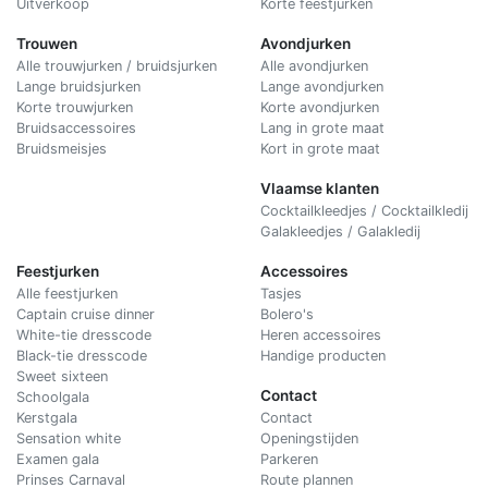
Uitverkoop
Korte feestjurken
Trouwen
Avondjurken
Alle trouwjurken / bruidsjurken
Alle avondjurken
Lange bruidsjurken
Lange avondjurken
Korte trouwjurken
Korte avondjurken
Bruidsaccessoires
Lang in grote maat
Bruidsmeisjes
Kort in grote maat
Vlaamse klanten
Cocktailkleedjes / Cocktailkledij
Galakleedjes / Galakledij
Feestjurken
Accessoires
Alle feestjurken
Tasjes
Captain cruise dinner
Bolero's
White-tie dresscode
Heren accessoires
Black-tie dresscode
Handige producten
Sweet sixteen
Contact
Schoolgala
Kerstgala
C
ontact
Sensation white
Openingstijden
Examen gala
Parkeren
Prinses Carnaval
Route plannen