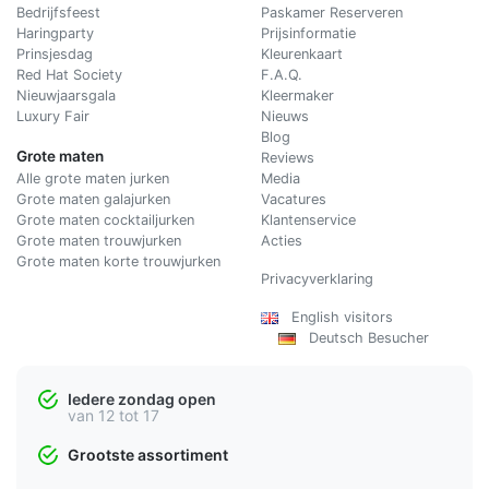
Bedrijfsfeest
Paskamer Reserveren
Haringparty
Prijsinformatie
Prinsjesdag
Kleurenkaart
Red Hat Society
F.A.Q.
Nieuwjaarsgala
Kleermaker
Luxury Fair
Nieuws
Blog
Grote maten
Reviews
Alle grote maten jurken
Media
Grote maten galajurken
Vacatures
Grote maten cocktailjurken
Klantenservice
Grote maten trouwjurken
Acties
Grote maten korte trouwjurken
Privacyverklaring
English visitors
Deutsch Besucher
Iedere zondag open
van 12 tot 17
Grootste assortiment