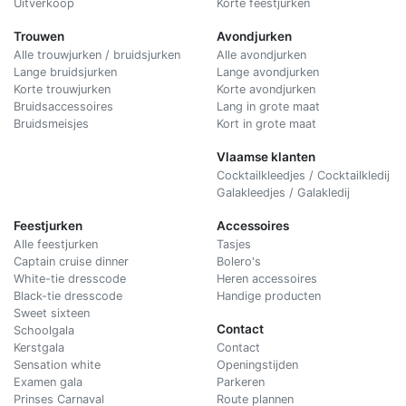
Uitverkoop
Korte feestjurken
Trouwen
Avondjurken
Alle trouwjurken / bruidsjurken
Alle avondjurken
Lange bruidsjurken
Lange avondjurken
Korte trouwjurken
Korte avondjurken
Bruidsaccessoires
Lang in grote maat
Bruidsmeisjes
Kort in grote maat
Vlaamse klanten
Cocktailkleedjes / Cocktailkledij
Galakleedjes / Galakledij
Feestjurken
Accessoires
Alle feestjurken
Tasjes
Captain cruise dinner
Bolero's
White-tie dresscode
Heren accessoires
Black-tie dresscode
Handige producten
Sweet sixteen
Contact
Schoolgala
Kerstgala
C
ontact
Sensation white
Openingstijden
Examen gala
Parkeren
Prinses Carnaval
Route plannen