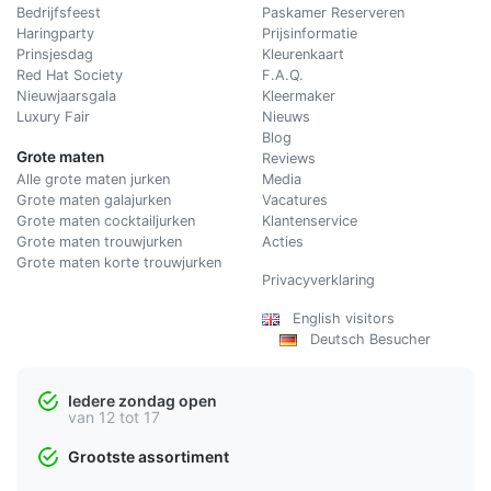
Bedrijfsfeest
Paskamer Reserveren
Haringparty
Prijsinformatie
Prinsjesdag
Kleurenkaart
Red Hat Society
F.A.Q.
Nieuwjaarsgala
Kleermaker
Luxury Fair
Nieuws
Blog
Grote maten
Reviews
Alle grote maten jurken
Media
Grote maten galajurken
Vacatures
Grote maten cocktailjurken
Klantenservice
Grote maten trouwjurken
Acties
Grote maten korte trouwjurken
Privacyverklaring
English visitors
Deutsch Besucher
Iedere zondag open
van 12 tot 17
Grootste assortiment