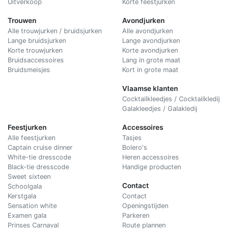
Uitverkoop
Korte feestjurken
Trouwen
Avondjurken
Alle trouwjurken / bruidsjurken
Alle avondjurken
Lange bruidsjurken
Lange avondjurken
Korte trouwjurken
Korte avondjurken
Bruidsaccessoires
Lang in grote maat
Bruidsmeisjes
Kort in grote maat
Vlaamse klanten
Cocktailkleedjes / Cocktailkledij
Galakleedjes / Galakledij
Feestjurken
Accessoires
Alle feestjurken
Tasjes
Captain cruise dinner
Bolero's
White-tie dresscode
Heren accessoires
Black-tie dresscode
Handige producten
Sweet sixteen
Contact
Schoolgala
Kerstgala
C
ontact
Sensation white
Openingstijden
Examen gala
Parkeren
Prinses Carnaval
Route plannen