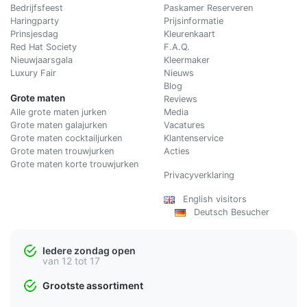
Bedrijfsfeest
Paskamer Reserveren
Haringparty
Prijsinformatie
Prinsjesdag
Kleurenkaart
Red Hat Society
F.A.Q.
Nieuwjaarsgala
Kleermaker
Luxury Fair
Nieuws
Blog
Grote maten
Reviews
Alle grote maten jurken
Media
Grote maten galajurken
Vacatures
Grote maten cocktailjurken
Klantenservice
Grote maten trouwjurken
Acties
Grote maten korte trouwjurken
Privacyverklaring
English visitors
Deutsch Besucher
Iedere zondag open
van 12 tot 17
Grootste assortiment