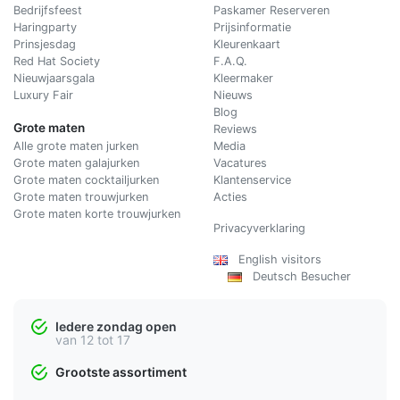
Bedrijfsfeest
Paskamer Reserveren
Haringparty
Prijsinformatie
Prinsjesdag
Kleurenkaart
Red Hat Society
F.A.Q.
Nieuwjaarsgala
Kleermaker
Luxury Fair
Nieuws
Blog
Grote maten
Reviews
Alle grote maten jurken
Media
Grote maten galajurken
Vacatures
Grote maten cocktailjurken
Klantenservice
Grote maten trouwjurken
Acties
Grote maten korte trouwjurken
Privacyverklaring
English visitors
Deutsch Besucher
Iedere zondag open
van 12 tot 17
Grootste assortiment