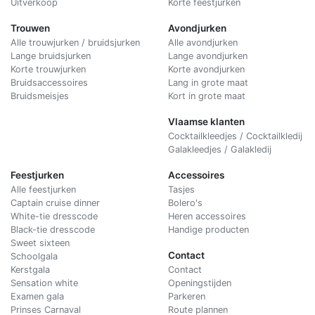
Uitverkoop
Korte feestjurken
Trouwen
Avondjurken
Alle trouwjurken / bruidsjurken
Alle avondjurken
Lange bruidsjurken
Lange avondjurken
Korte trouwjurken
Korte avondjurken
Bruidsaccessoires
Lang in grote maat
Bruidsmeisjes
Kort in grote maat
Vlaamse klanten
Cocktailkleedjes / Cocktailkledij
Galakleedjes / Galakledij
Feestjurken
Accessoires
Alle feestjurken
Tasjes
Captain cruise dinner
Bolero's
White-tie dresscode
Heren accessoires
Black-tie dresscode
Handige producten
Sweet sixteen
Contact
Schoolgala
Kerstgala
C
ontact
Sensation white
Openingstijden
Examen gala
Parkeren
Prinses Carnaval
Route plannen