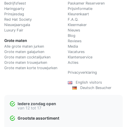
Bedrijfsfeest
Paskamer Reserveren
Haringparty
Prijsinformatie
Prinsjesdag
Kleurenkaart
Red Hat Society
F.A.Q.
Nieuwjaarsgala
Kleermaker
Luxury Fair
Nieuws
Blog
Grote maten
Reviews
Alle grote maten jurken
Media
Grote maten galajurken
Vacatures
Grote maten cocktailjurken
Klantenservice
Grote maten trouwjurken
Acties
Grote maten korte trouwjurken
Privacyverklaring
English visitors
Deutsch Besucher
Iedere zondag open
van 12 tot 17
Grootste assortiment