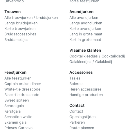
Uitverkoop
Korte feestjurken
Trouwen
Avondjurken
Alle trouwjurken / bruidsjurken
Alle avondjurken
Lange bruidsjurken
Lange avondjurken
Korte trouwjurken
Korte avondjurken
Bruidsaccessoires
Lang in grote maat
Bruidsmeisjes
Kort in grote maat
Vlaamse klanten
Cocktailkleedjes / Cocktailkledij
Galakleedjes / Galakledij
Feestjurken
Accessoires
Alle feestjurken
Tasjes
Captain cruise dinner
Bolero's
White-tie dresscode
Heren accessoires
Black-tie dresscode
Handige producten
Sweet sixteen
Contact
Schoolgala
Kerstgala
C
ontact
Sensation white
Openingstijden
Examen gala
Parkeren
Prinses Carnaval
Route plannen