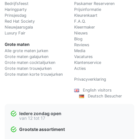
Bedrijfsfeest
Paskamer Reserveren
Haringparty
Prijsinformatie
Prinsjesdag
Kleurenkaart
Red Hat Society
F.A.Q.
Nieuwjaarsgala
Kleermaker
Luxury Fair
Nieuws
Blog
Grote maten
Reviews
Alle grote maten jurken
Media
Grote maten galajurken
Vacatures
Grote maten cocktailjurken
Klantenservice
Grote maten trouwjurken
Acties
Grote maten korte trouwjurken
Privacyverklaring
English visitors
Deutsch Besucher
Iedere zondag open
van 12 tot 17
Grootste assortiment