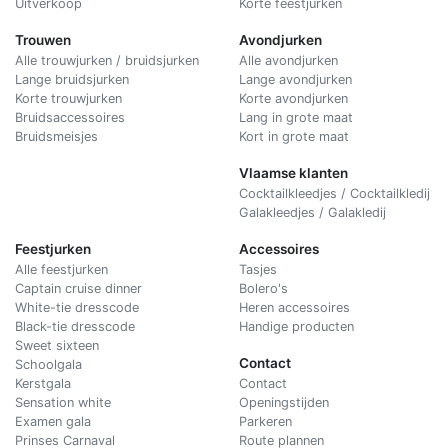
Uitverkoop
Korte feestjurken
Trouwen
Avondjurken
Alle trouwjurken / bruidsjurken
Alle avondjurken
Lange bruidsjurken
Lange avondjurken
Korte trouwjurken
Korte avondjurken
Bruidsaccessoires
Lang in grote maat
Bruidsmeisjes
Kort in grote maat
Vlaamse klanten
Cocktailkleedjes / Cocktailkledij
Galakleedjes / Galakledij
Feestjurken
Accessoires
Alle feestjurken
Tasjes
Captain cruise dinner
Bolero's
White-tie dresscode
Heren accessoires
Black-tie dresscode
Handige producten
Sweet sixteen
Contact
Schoolgala
Kerstgala
C
ontact
Sensation white
Openingstijden
Examen gala
Parkeren
Prinses Carnaval
Route plannen