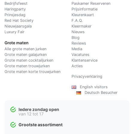
Bedrijfsfeest
Paskamer Reserveren
Haringparty
Prijsinformatie
Prinsjesdag
Kleurenkaart
Red Hat Society
F.A.Q.
Nieuwjaarsgala
Kleermaker
Luxury Fair
Nieuws
Blog
Grote maten
Reviews
Alle grote maten jurken
Media
Grote maten galajurken
Vacatures
Grote maten cocktailjurken
Klantenservice
Grote maten trouwjurken
Acties
Grote maten korte trouwjurken
Privacyverklaring
English visitors
Deutsch Besucher
Iedere zondag open
van 12 tot 17
Grootste assortiment