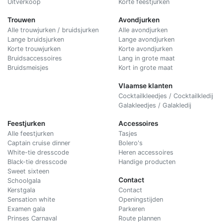
Uitverkoop
Korte feestjurken
Trouwen
Avondjurken
Alle trouwjurken / bruidsjurken
Alle avondjurken
Lange bruidsjurken
Lange avondjurken
Korte trouwjurken
Korte avondjurken
Bruidsaccessoires
Lang in grote maat
Bruidsmeisjes
Kort in grote maat
Vlaamse klanten
Cocktailkleedjes / Cocktailkledij
Galakleedjes / Galakledij
Feestjurken
Accessoires
Alle feestjurken
Tasjes
Captain cruise dinner
Bolero's
White-tie dresscode
Heren accessoires
Black-tie dresscode
Handige producten
Sweet sixteen
Contact
Schoolgala
Kerstgala
C
ontact
Sensation white
Openingstijden
Examen gala
Parkeren
Prinses Carnaval
Route plannen