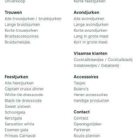
Uitverkoop
Korte feestjurken
Trouwen
Avondjurken
Alle trouwjurken / bruidsjurken
Alle avondjurken
Lange bruidsjurken
Lange avondjurken
Korte trouwjurken
Korte avondjurken
Bruidsaccessoires
Lang in grote maat
Bruidsmeisjes
Kort in grote maat
Vlaamse klanten
Cocktailkleedjes / Cocktailkledij
Galakleedjes / Galakledij
Feestjurken
Accessoires
Alle feestjurken
Tasjes
Captain cruise dinner
Bolero's
White-tie dresscode
Heren accessoires
Black-tie dresscode
Handige producten
Sweet sixteen
Contact
Schoolgala
Kerstgala
C
ontact
Sensation white
Openingstijden
Examen gala
Parkeren
Prinses Carnaval
Route plannen