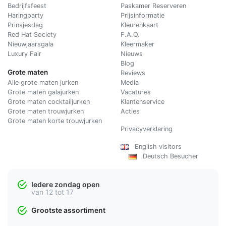
Bedrijfsfeest
Paskamer Reserveren
Haringparty
Prijsinformatie
Prinsjesdag
Kleurenkaart
Red Hat Society
F.A.Q.
Nieuwjaarsgala
Kleermaker
Luxury Fair
Nieuws
Blog
Grote maten
Reviews
Alle grote maten jurken
Media
Grote maten galajurken
Vacatures
Grote maten cocktailjurken
Klantenservice
Grote maten trouwjurken
Acties
Grote maten korte trouwjurken
Privacyverklaring
English visitors
Deutsch Besucher
Iedere zondag open
van 12 tot 17
Grootste assortiment