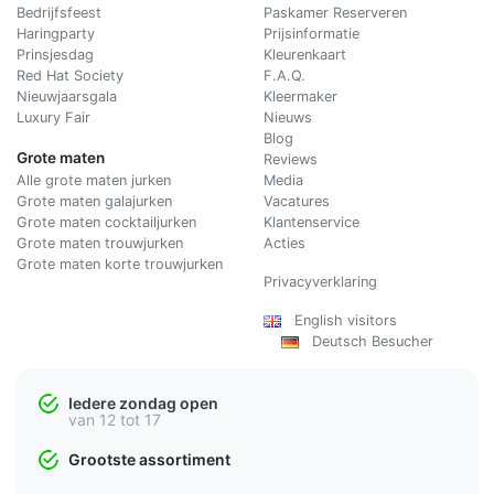
Bedrijfsfeest
Paskamer Reserveren
Haringparty
Prijsinformatie
Prinsjesdag
Kleurenkaart
Red Hat Society
F.A.Q.
Nieuwjaarsgala
Kleermaker
Luxury Fair
Nieuws
Blog
Grote maten
Reviews
Alle grote maten jurken
Media
Grote maten galajurken
Vacatures
Grote maten cocktailjurken
Klantenservice
Grote maten trouwjurken
Acties
Grote maten korte trouwjurken
Privacyverklaring
English visitors
Deutsch Besucher
Iedere zondag open
van 12 tot 17
Grootste assortiment