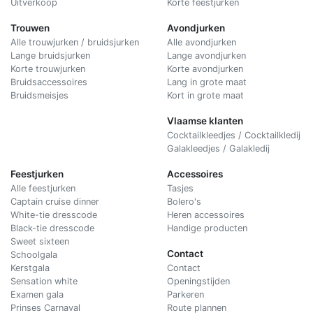
Uitverkoop
Korte feestjurken
Trouwen
Avondjurken
Alle trouwjurken / bruidsjurken
Alle avondjurken
Lange bruidsjurken
Lange avondjurken
Korte trouwjurken
Korte avondjurken
Bruidsaccessoires
Lang in grote maat
Bruidsmeisjes
Kort in grote maat
Vlaamse klanten
Cocktailkleedjes / Cocktailkledij
Galakleedjes / Galakledij
Feestjurken
Accessoires
Alle feestjurken
Tasjes
Captain cruise dinner
Bolero's
White-tie dresscode
Heren accessoires
Black-tie dresscode
Handige producten
Sweet sixteen
Contact
Schoolgala
Kerstgala
C
ontact
Sensation white
Openingstijden
Examen gala
Parkeren
Prinses Carnaval
Route plannen