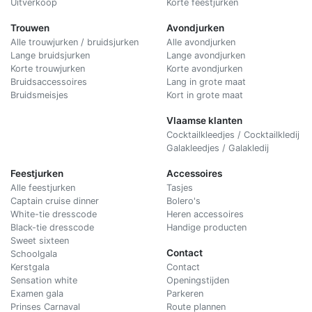
Uitverkoop
Korte feestjurken
Trouwen
Avondjurken
Alle trouwjurken / bruidsjurken
Alle avondjurken
Lange bruidsjurken
Lange avondjurken
Korte trouwjurken
Korte avondjurken
Bruidsaccessoires
Lang in grote maat
Bruidsmeisjes
Kort in grote maat
Vlaamse klanten
Cocktailkleedjes / Cocktailkledij
Galakleedjes / Galakledij
Feestjurken
Accessoires
Alle feestjurken
Tasjes
Captain cruise dinner
Bolero's
White-tie dresscode
Heren accessoires
Black-tie dresscode
Handige producten
Sweet sixteen
Contact
Schoolgala
Kerstgala
C
ontact
Sensation white
Openingstijden
Examen gala
Parkeren
Prinses Carnaval
Route plannen