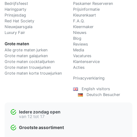
Bedrijfsfeest
Paskamer Reserveren
Haringparty
Prijsinformatie
Prinsjesdag
Kleurenkaart
Red Hat Society
F.A.Q.
Nieuwjaarsgala
Kleermaker
Luxury Fair
Nieuws
Blog
Grote maten
Reviews
Alle grote maten jurken
Media
Grote maten galajurken
Vacatures
Grote maten cocktailjurken
Klantenservice
Grote maten trouwjurken
Acties
Grote maten korte trouwjurken
Privacyverklaring
English visitors
Deutsch Besucher
Iedere zondag open
van 12 tot 17
Grootste assortiment