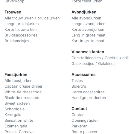
Uitverkoop
Korte feestjurken
Trouwen
Avondjurken
Alle trouwjurken / bruidsjurken
Alle avondjurken
Lange bruidsjurken
Lange avondjurken
Korte trouwjurken
Korte avondjurken
Bruidsaccessoires
Lang in grote maat
Bruidsmeisjes
Kort in grote maat
Vlaamse klanten
Cocktailkleedjes / Cocktailkledij
Galakleedjes / Galakledij
Feestjurken
Accessoires
Alle feestjurken
Tasjes
Captain cruise dinner
Bolero's
White-tie dresscode
Heren accessoires
Black-tie dresscode
Handige producten
Sweet sixteen
Contact
Schoolgala
Kerstgala
C
ontact
Sensation white
Openingstijden
Examen gala
Parkeren
Prinses Carnaval
Route plannen