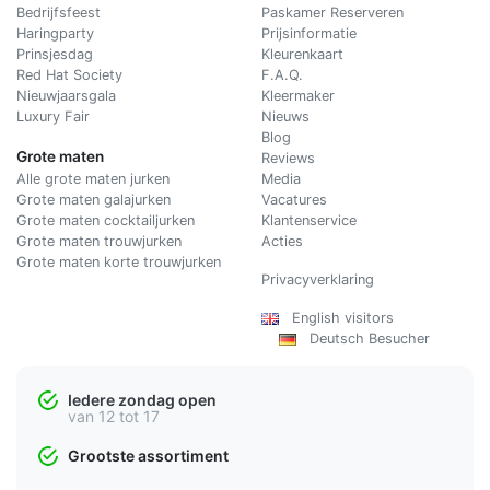
Bedrijfsfeest
Paskamer Reserveren
Haringparty
Prijsinformatie
Prinsjesdag
Kleurenkaart
Red Hat Society
F.A.Q.
Nieuwjaarsgala
Kleermaker
Luxury Fair
Nieuws
Blog
Grote maten
Reviews
Alle grote maten jurken
Media
Grote maten galajurken
Vacatures
Grote maten cocktailjurken
Klantenservice
Grote maten trouwjurken
Acties
Grote maten korte trouwjurken
Privacyverklaring
English visitors
Deutsch Besucher
Iedere zondag open
van 12 tot 17
Grootste assortiment