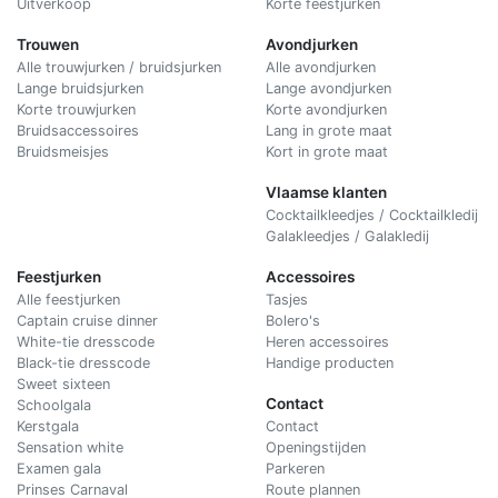
Uitverkoop
Korte feestjurken
Trouwen
Avondjurken
Alle trouwjurken / bruidsjurken
Alle avondjurken
Lange bruidsjurken
Lange avondjurken
Korte trouwjurken
Korte avondjurken
Bruidsaccessoires
Lang in grote maat
Bruidsmeisjes
Kort in grote maat
Vlaamse klanten
Cocktailkleedjes / Cocktailkledij
Galakleedjes / Galakledij
Feestjurken
Accessoires
Alle feestjurken
Tasjes
Captain cruise dinner
Bolero's
White-tie dresscode
Heren accessoires
Black-tie dresscode
Handige producten
Sweet sixteen
Contact
Schoolgala
Kerstgala
C
ontact
Sensation white
Openingstijden
Examen gala
Parkeren
Prinses Carnaval
Route plannen