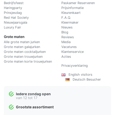
Bedrijfsfeest
Paskamer Reserveren
Haringparty
Prijsinformatie
Prinsjesdag
Kleurenkaart
Red Hat Society
F.A.Q.
Nieuwjaarsgala
Kleermaker
Luxury Fair
Nieuws
Blog
Grote maten
Reviews
Alle grote maten jurken
Media
Grote maten galajurken
Vacatures
Grote maten cocktailjurken
Klantenservice
Grote maten trouwjurken
Acties
Grote maten korte trouwjurken
Privacyverklaring
English visitors
Deutsch Besucher
Iedere zondag open
van 12 tot 17
Grootste assortiment