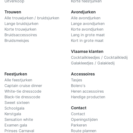
Uitverkoop
Korte feestjurken
Trouwen
Avondjurken
Alle trouwjurken / bruidsjurken
Alle avondjurken
Lange bruidsjurken
Lange avondjurken
Korte trouwjurken
Korte avondjurken
Bruidsaccessoires
Lang in grote maat
Bruidsmeisjes
Kort in grote maat
Vlaamse klanten
Cocktailkleedjes / Cocktailkledij
Galakleedjes / Galakledij
Feestjurken
Accessoires
Alle feestjurken
Tasjes
Captain cruise dinner
Bolero's
White-tie dresscode
Heren accessoires
Black-tie dresscode
Handige producten
Sweet sixteen
Contact
Schoolgala
Kerstgala
C
ontact
Sensation white
Openingstijden
Examen gala
Parkeren
Prinses Carnaval
Route plannen