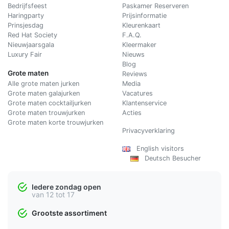
Bedrijfsfeest
Paskamer Reserveren
Haringparty
Prijsinformatie
Prinsjesdag
Kleurenkaart
Red Hat Society
F.A.Q.
Nieuwjaarsgala
Kleermaker
Luxury Fair
Nieuws
Blog
Grote maten
Reviews
Alle grote maten jurken
Media
Grote maten galajurken
Vacatures
Grote maten cocktailjurken
Klantenservice
Grote maten trouwjurken
Acties
Grote maten korte trouwjurken
Privacyverklaring
English visitors
Deutsch Besucher
Iedere zondag open
van 12 tot 17
Grootste assortiment