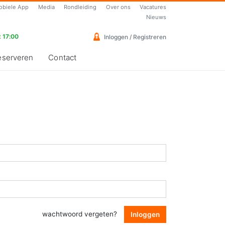
obiele App
Media
Rondleiding
Over ons
Vacatures
Nieuws
 17:00
Inloggen / Registreren
eserveren
Contact
wachtwoord vergeten?
Inloggen