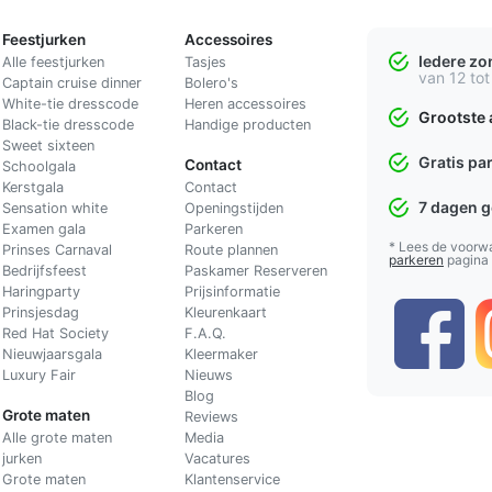
Feestjurken
Accessoires
Iedere z
Alle feestjurken
Tasjes
van 12 tot
Captain cruise dinner
Bolero's
White-tie dresscode
Heren accessoires
Grootste 
Black-tie dresscode
Handige producten
Sweet sixteen
Gratis pa
Contact
Schoolgala
Kerstgala
C
ontact
7 dagen 
Sensation white
Openingstijden
Examen gala
Parkeren
* Lees de voorw
Prinses Carnaval
Route plannen
parkeren
pagina
Bedrijfsfeest
Paskamer Reserveren
Haringparty
Prijsinformatie
Prinsjesdag
Kleurenkaart
Red Hat Society
F.A.Q.
Nieuwjaarsgala
Kleermaker
Luxury Fair
Nieuws
Blog
Grote maten
Reviews
Alle grote maten
Media
jurken
Vacatures
Grote maten
Klantenservice