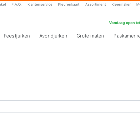
nkel
F.A.Q.
Klantenservice
Kleurenkaart
Assortiment
Kleermaker
M
Vandaag open tot
Feestjurken
Avondjurken
Grote maten
Paskamer r