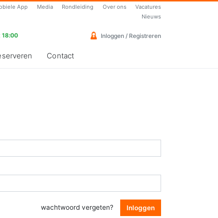
obiele App
Media
Rondleiding
Over ons
Vacatures
Nieuws
 18:00
Inloggen / Registreren
eserveren
Contact
wachtwoord vergeten?
Inloggen