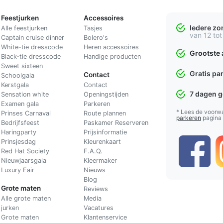
Feestjurken
Accessoires
Iedere z
Alle feestjurken
Tasjes
van 12 tot
Captain cruise dinner
Bolero's
White-tie dresscode
Heren accessoires
Grootste 
Black-tie dresscode
Handige producten
Sweet sixteen
Gratis pa
Contact
Schoolgala
Kerstgala
C
ontact
7 dagen 
Sensation white
Openingstijden
Examen gala
Parkeren
* Lees de voorw
Prinses Carnaval
Route plannen
parkeren
pagina
Bedrijfsfeest
Paskamer Reserveren
Haringparty
Prijsinformatie
Prinsjesdag
Kleurenkaart
Red Hat Society
F.A.Q.
Nieuwjaarsgala
Kleermaker
Luxury Fair
Nieuws
Blog
Grote maten
Reviews
Alle grote maten
Media
jurken
Vacatures
Grote maten
Klantenservice