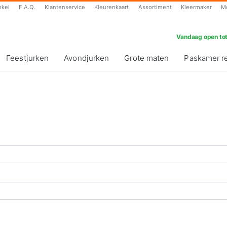
nkel
F.A.Q.
Klantenservice
Kleurenkaart
Assortiment
Kleermaker
M
Vandaag open tot
Feestjurken
Avondjurken
Grote maten
Paskamer r