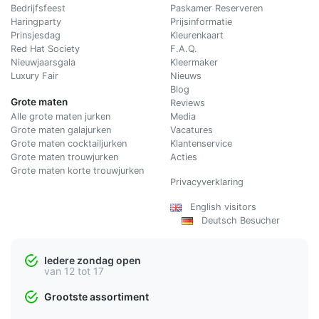
Bedrijfsfeest
Paskamer Reserveren
Haringparty
Prijsinformatie
Prinsjesdag
Kleurenkaart
Red Hat Society
F.A.Q.
Nieuwjaarsgala
Kleermaker
Luxury Fair
Nieuws
Blog
Grote maten
Reviews
Alle grote maten jurken
Media
Grote maten galajurken
Vacatures
Grote maten cocktailjurken
Klantenservice
Grote maten trouwjurken
Acties
Grote maten korte trouwjurken
Privacyverklaring
English visitors
Deutsch Besucher
Iedere zondag open
van 12 tot 17
Grootste assortiment