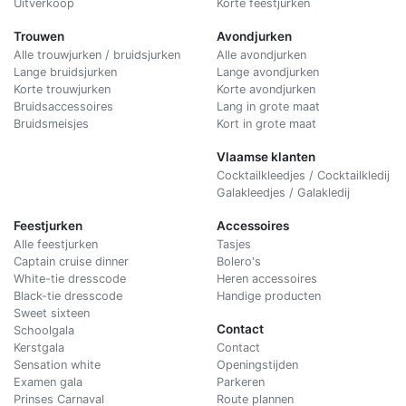
Uitverkoop
Korte feestjurken
Trouwen
Avondjurken
Alle trouwjurken / bruidsjurken
Alle avondjurken
Lange bruidsjurken
Lange avondjurken
Korte trouwjurken
Korte avondjurken
Bruidsaccessoires
Lang in grote maat
Bruidsmeisjes
Kort in grote maat
Vlaamse klanten
Cocktailkleedjes / Cocktailkledij
Galakleedjes / Galakledij
Feestjurken
Accessoires
Alle feestjurken
Tasjes
Captain cruise dinner
Bolero's
White-tie dresscode
Heren accessoires
Black-tie dresscode
Handige producten
Sweet sixteen
Contact
Schoolgala
Kerstgala
C
ontact
Sensation white
Openingstijden
Examen gala
Parkeren
Prinses Carnaval
Route plannen