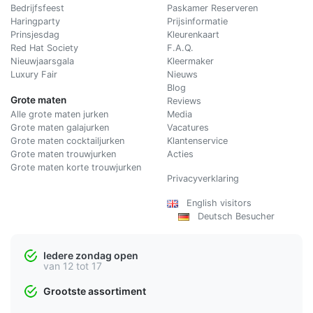
Bedrijfsfeest
Paskamer Reserveren
Haringparty
Prijsinformatie
Prinsjesdag
Kleurenkaart
Red Hat Society
F.A.Q.
Nieuwjaarsgala
Kleermaker
Luxury Fair
Nieuws
Blog
Grote maten
Reviews
Alle grote maten jurken
Media
Grote maten galajurken
Vacatures
Grote maten cocktailjurken
Klantenservice
Grote maten trouwjurken
Acties
Grote maten korte trouwjurken
Privacyverklaring
English visitors
Deutsch Besucher
Iedere zondag open
van 12 tot 17
Grootste assortiment