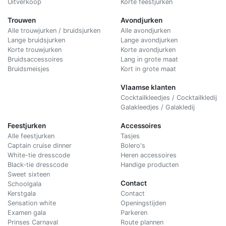
Uitverkoop
Korte feestjurken
Trouwen
Avondjurken
Alle trouwjurken / bruidsjurken
Alle avondjurken
Lange bruidsjurken
Lange avondjurken
Korte trouwjurken
Korte avondjurken
Bruidsaccessoires
Lang in grote maat
Bruidsmeisjes
Kort in grote maat
Vlaamse klanten
Cocktailkleedjes / Cocktailkledij
Galakleedjes / Galakledij
Feestjurken
Accessoires
Alle feestjurken
Tasjes
Captain cruise dinner
Bolero's
White-tie dresscode
Heren accessoires
Black-tie dresscode
Handige producten
Sweet sixteen
Contact
Schoolgala
Kerstgala
C
ontact
Sensation white
Openingstijden
Examen gala
Parkeren
Prinses Carnaval
Route plannen