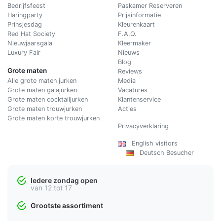
Bedrijfsfeest
Paskamer Reserveren
Haringparty
Prijsinformatie
Prinsjesdag
Kleurenkaart
Red Hat Society
F.A.Q.
Nieuwjaarsgala
Kleermaker
Luxury Fair
Nieuws
Blog
Grote maten
Reviews
Alle grote maten jurken
Media
Grote maten galajurken
Vacatures
Grote maten cocktailjurken
Klantenservice
Grote maten trouwjurken
Acties
Grote maten korte trouwjurken
Privacyverklaring
English visitors
Deutsch Besucher
Iedere zondag open
van 12 tot 17
Grootste assortiment