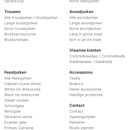
Uitverkoop
Korte feestjurken
Trouwen
Avondjurken
Alle trouwjurken / bruidsjurken
Alle avondjurken
Lange bruidsjurken
Lange avondjurken
Korte trouwjurken
Korte avondjurken
Bruidsaccessoires
Lang in grote maat
Bruidsmeisjes
Kort in grote maat
Vlaamse klanten
Cocktailkleedjes / Cocktailkledij
Galakleedjes / Galakledij
Feestjurken
Accessoires
Alle feestjurken
Tasjes
Captain cruise dinner
Bolero's
White-tie dresscode
Heren accessoires
Black-tie dresscode
Handige producten
Sweet sixteen
Contact
Schoolgala
Kerstgala
C
ontact
Sensation white
Openingstijden
Examen gala
Parkeren
Prinses Carnaval
Route plannen