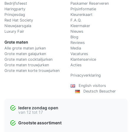
Bedrijfsfeest
Paskamer Reserveren
Haringparty
Prijsinformatie
Prinsjesdag
Kleurenkaart
Red Hat Society
F.A.Q.
Nieuwjaarsgala
Kleermaker
Luxury Fair
Nieuws
Blog
Grote maten
Reviews
Alle grote maten jurken
Media
Grote maten galajurken
Vacatures
Grote maten cocktailjurken
Klantenservice
Grote maten trouwjurken
Acties
Grote maten korte trouwjurken
Privacyverklaring
English visitors
Deutsch Besucher
Iedere zondag open
van 12 tot 17
Grootste assortiment