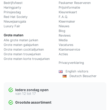
Bedrijfsfeest
Paskamer Reserveren
Haringparty
Prijsinformatie
Prinsjesdag
Kleurenkaart
Red Hat Society
F.A.Q.
Nieuwjaarsgala
Kleermaker
Luxury Fair
Nieuws
Blog
Grote maten
Reviews
Alle grote maten jurken
Media
Grote maten galajurken
Vacatures
Grote maten cocktailjurken
Klantenservice
Grote maten trouwjurken
Acties
Grote maten korte trouwjurken
Privacyverklaring
English visitors
Deutsch Besucher
Iedere zondag open
van 12 tot 17
Grootste assortiment