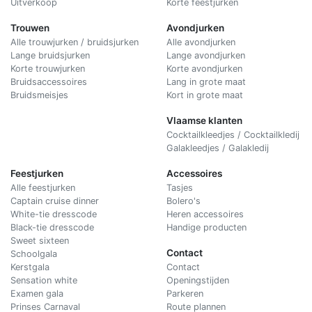
Uitverkoop
Korte feestjurken
Trouwen
Avondjurken
Alle trouwjurken / bruidsjurken
Alle avondjurken
Lange bruidsjurken
Lange avondjurken
Korte trouwjurken
Korte avondjurken
Bruidsaccessoires
Lang in grote maat
Bruidsmeisjes
Kort in grote maat
Vlaamse klanten
Cocktailkleedjes / Cocktailkledij
Galakleedjes / Galakledij
Feestjurken
Accessoires
Alle feestjurken
Tasjes
Captain cruise dinner
Bolero's
White-tie dresscode
Heren accessoires
Black-tie dresscode
Handige producten
Sweet sixteen
Contact
Schoolgala
Kerstgala
C
ontact
Sensation white
Openingstijden
Examen gala
Parkeren
Prinses Carnaval
Route plannen