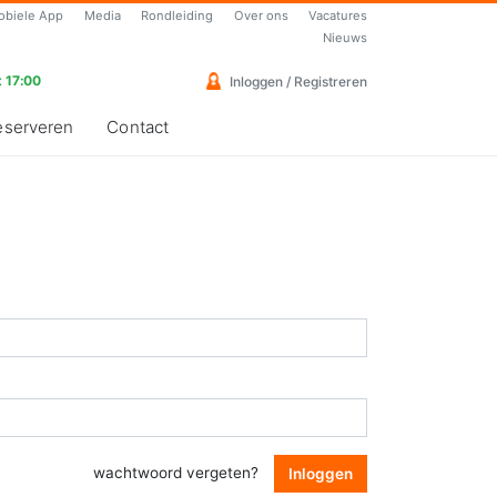
obiele App
Media
Rondleiding
Over ons
Vacatures
Nieuws
 17:00
Inloggen / Registreren
eserveren
Contact
wachtwoord vergeten?
Inloggen