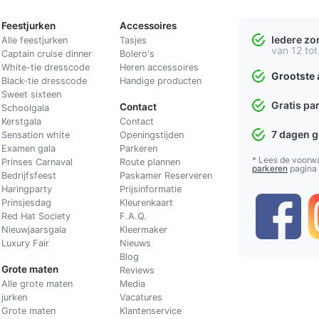
Feestjurken
Accessoires
Iedere z
Alle feestjurken
Tasjes
van 12 tot
Captain cruise dinner
Bolero's
White-tie dresscode
Heren accessoires
Grootste 
Black-tie dresscode
Handige producten
Sweet sixteen
Gratis pa
Contact
Schoolgala
Kerstgala
C
ontact
7 dagen 
Sensation white
Openingstijden
Examen gala
Parkeren
* Lees de voorw
Prinses Carnaval
Route plannen
parkeren
pagina
Bedrijfsfeest
Paskamer Reserveren
Haringparty
Prijsinformatie
Prinsjesdag
Kleurenkaart
Red Hat Society
F.A.Q.
Nieuwjaarsgala
Kleermaker
Luxury Fair
Nieuws
Blog
Grote maten
Reviews
Alle grote maten
Media
jurken
Vacatures
Grote maten
Klantenservice