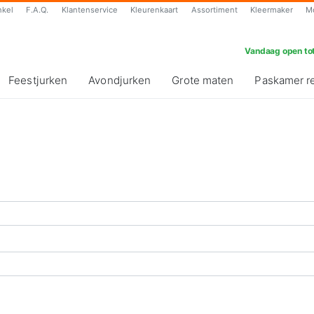
nkel
F.A.Q.
Klantenservice
Kleurenkaart
Assortiment
Kleermaker
M
Vandaag open tot
Feestjurken
Avondjurken
Grote maten
Paskamer r