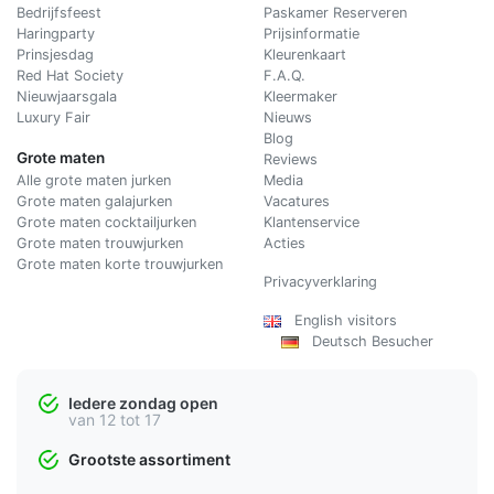
Bedrijfsfeest
Paskamer Reserveren
Haringparty
Prijsinformatie
Prinsjesdag
Kleurenkaart
Red Hat Society
F.A.Q.
Nieuwjaarsgala
Kleermaker
Luxury Fair
Nieuws
Blog
Grote maten
Reviews
Alle grote maten jurken
Media
Grote maten galajurken
Vacatures
Grote maten cocktailjurken
Klantenservice
Grote maten trouwjurken
Acties
Grote maten korte trouwjurken
Privacyverklaring
English visitors
Deutsch Besucher
Iedere zondag open
van 12 tot 17
Grootste assortiment