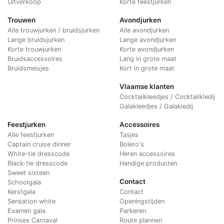
Uitverkoop
Korte feestjurken
Trouwen
Avondjurken
Alle trouwjurken / bruidsjurken
Alle avondjurken
Lange bruidsjurken
Lange avondjurken
Korte trouwjurken
Korte avondjurken
Bruidsaccessoires
Lang in grote maat
Bruidsmeisjes
Kort in grote maat
Vlaamse klanten
Cocktailkleedjes / Cocktailkledij
Galakleedjes / Galakledij
Feestjurken
Accessoires
Alle feestjurken
Tasjes
Captain cruise dinner
Bolero's
White-tie dresscode
Heren accessoires
Black-tie dresscode
Handige producten
Sweet sixteen
Contact
Schoolgala
Kerstgala
C
ontact
Sensation white
Openingstijden
Examen gala
Parkeren
Prinses Carnaval
Route plannen