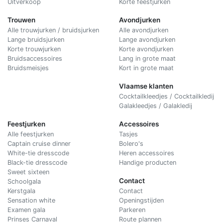
Uitverkoop
Korte feestjurken
Trouwen
Avondjurken
Alle trouwjurken / bruidsjurken
Alle avondjurken
Lange bruidsjurken
Lange avondjurken
Korte trouwjurken
Korte avondjurken
Bruidsaccessoires
Lang in grote maat
Bruidsmeisjes
Kort in grote maat
Vlaamse klanten
Cocktailkleedjes / Cocktailkledij
Galakleedjes / Galakledij
Feestjurken
Accessoires
Alle feestjurken
Tasjes
Captain cruise dinner
Bolero's
White-tie dresscode
Heren accessoires
Black-tie dresscode
Handige producten
Sweet sixteen
Contact
Schoolgala
Kerstgala
C
ontact
Sensation white
Openingstijden
Examen gala
Parkeren
Prinses Carnaval
Route plannen