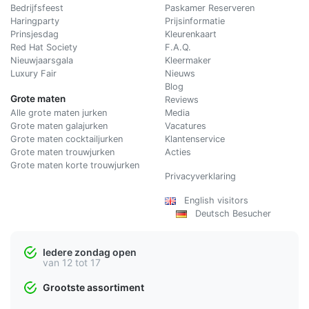
Bedrijfsfeest
Paskamer Reserveren
Haringparty
Prijsinformatie
Prinsjesdag
Kleurenkaart
Red Hat Society
F.A.Q.
Nieuwjaarsgala
Kleermaker
Luxury Fair
Nieuws
Blog
Grote maten
Reviews
Alle grote maten jurken
Media
Grote maten galajurken
Vacatures
Grote maten cocktailjurken
Klantenservice
Grote maten trouwjurken
Acties
Grote maten korte trouwjurken
Privacyverklaring
English visitors
Deutsch Besucher
Iedere zondag open
van 12 tot 17
Grootste assortiment