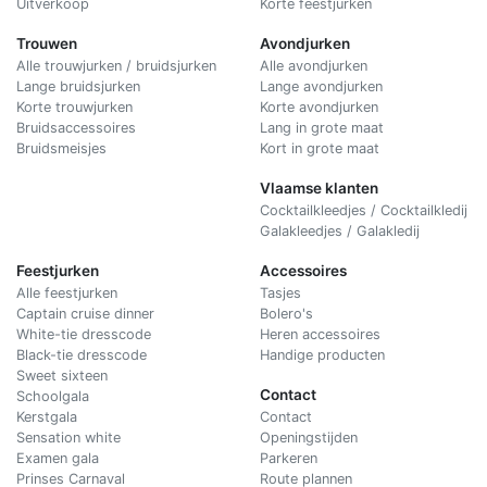
Uitverkoop
Korte feestjurken
Trouwen
Avondjurken
Alle trouwjurken / bruidsjurken
Alle avondjurken
Lange bruidsjurken
Lange avondjurken
Korte trouwjurken
Korte avondjurken
Bruidsaccessoires
Lang in grote maat
Bruidsmeisjes
Kort in grote maat
Vlaamse klanten
Cocktailkleedjes / Cocktailkledij
Galakleedjes / Galakledij
Feestjurken
Accessoires
Alle feestjurken
Tasjes
Captain cruise dinner
Bolero's
White-tie dresscode
Heren accessoires
Black-tie dresscode
Handige producten
Sweet sixteen
Contact
Schoolgala
Kerstgala
C
ontact
Sensation white
Openingstijden
Examen gala
Parkeren
Prinses Carnaval
Route plannen