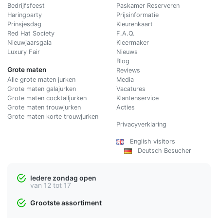
Bedrijfsfeest
Paskamer Reserveren
Haringparty
Prijsinformatie
Prinsjesdag
Kleurenkaart
Red Hat Society
F.A.Q.
Nieuwjaarsgala
Kleermaker
Luxury Fair
Nieuws
Blog
Grote maten
Reviews
Alle grote maten jurken
Media
Grote maten galajurken
Vacatures
Grote maten cocktailjurken
Klantenservice
Grote maten trouwjurken
Acties
Grote maten korte trouwjurken
Privacyverklaring
English visitors
Deutsch Besucher
Iedere zondag open
van 12 tot 17
Grootste assortiment