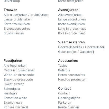
Uitverkoop
Korte feestjurken
Trouwen
Avondjurken
Alle trouwjurken / bruidsjurken
Alle avondjurken
Lange bruidsjurken
Lange avondjurken
Korte trouwjurken
Korte avondjurken
Bruidsaccessoires
Lang in grote maat
Bruidsmeisjes
Kort in grote maat
Vlaamse klanten
Cocktailkleedjes / Cocktailkledij
Galakleedjes / Galakledij
Feestjurken
Accessoires
Alle feestjurken
Tasjes
Captain cruise dinner
Bolero's
White-tie dresscode
Heren accessoires
Black-tie dresscode
Handige producten
Sweet sixteen
Contact
Schoolgala
Kerstgala
C
ontact
Sensation white
Openingstijden
Examen gala
Parkeren
Prinses Carnaval
Route plannen