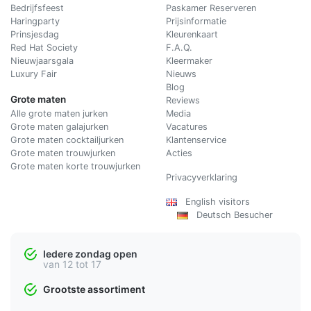
Bedrijfsfeest
Paskamer Reserveren
Haringparty
Prijsinformatie
Prinsjesdag
Kleurenkaart
Red Hat Society
F.A.Q.
Nieuwjaarsgala
Kleermaker
Luxury Fair
Nieuws
Blog
Grote maten
Reviews
Alle grote maten jurken
Media
Grote maten galajurken
Vacatures
Grote maten cocktailjurken
Klantenservice
Grote maten trouwjurken
Acties
Grote maten korte trouwjurken
Privacyverklaring
English visitors
Deutsch Besucher
Iedere zondag open
van 12 tot 17
Grootste assortiment