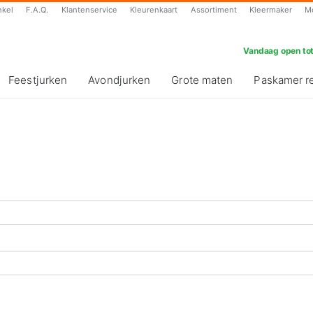
nkel
F.A.Q.
Klantenservice
Kleurenkaart
Assortiment
Kleermaker
M
Vandaag open tot
Feestjurken
Avondjurken
Grote maten
Paskamer r