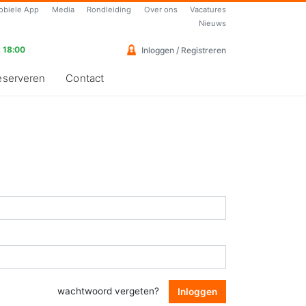
obiele App
Media
Rondleiding
Over ons
Vacatures
Nieuws
 18:00
Inloggen / Registreren
eserveren
Contact
wachtwoord vergeten?
Inloggen