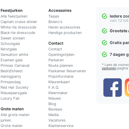
Feestjurken
Accessoires
Iedere z
Alle feestjurken
Tasjes
van 12 tot
Captain cruise dinner
Bolero's
White-tie dresscode
Heren accessoires
Grootste 
Black-tie dresscode
Handige producten
Sweet sixteen
Gratis pa
Contact
Schoolgala
Kerstgala
C
ontact
7 dagen 
Sensation white
Openingstijden
Examen gala
Parkeren
* Lees de voorw
Prinses Carnaval
Route plannen
parkeren
pagina
Bedrijfsfeest
Paskamer Reserveren
Haringparty
Prijsinformatie
Prinsjesdag
Kleurenkaart
Red Hat Society
F.A.Q.
Nieuwjaarsgala
Kleermaker
Luxury Fair
Nieuws
Blog
Grote maten
Reviews
Alle grote maten
Media
jurken
Vacatures
Grote maten
Klantenservice