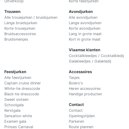
Uitverkoop
Korte feestjurken
Trouwen
Avondjurken
Alle trouwjurken / bruidsjurken
Alle avondjurken
Lange bruidsjurken
Lange avondjurken
Korte trouwjurken
Korte avondjurken
Bruidsaccessoires
Lang in grote maat
Bruidsmeisjes
Kort in grote maat
Vlaamse klanten
Cocktailkleedjes / Cocktailkledij
Galakleedjes / Galakledij
Feestjurken
Accessoires
Alle feestjurken
Tasjes
Captain cruise dinner
Bolero's
White-tie dresscode
Heren accessoires
Black-tie dresscode
Handige producten
Sweet sixteen
Contact
Schoolgala
Kerstgala
C
ontact
Sensation white
Openingstijden
Examen gala
Parkeren
Prinses Carnaval
Route plannen