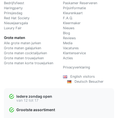
Bedrijfsfeest
Paskamer Reserveren
Haringparty
Prijsinformatie
Prinsjesdag
Kleurenkaart
Red Hat Society
F.A.Q.
Nieuwjaarsgala
Kleermaker
Luxury Fair
Nieuws
Blog
Grote maten
Reviews
Alle grote maten jurken
Media
Grote maten galajurken
Vacatures
Grote maten cocktailjurken
Klantenservice
Grote maten trouwjurken
Acties
Grote maten korte trouwjurken
Privacyverklaring
English visitors
Deutsch Besucher
Iedere zondag open
van 12 tot 17
Grootste assortiment