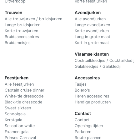
Uitverkoop
Korte feestjurken
Trouwen
Avondjurken
Alle trouwjurken / bruidsjurken
Alle avondjurken
Lange bruidsjurken
Lange avondjurken
Korte trouwjurken
Korte avondjurken
Bruidsaccessoires
Lang in grote maat
Bruidsmeisjes
Kort in grote maat
Vlaamse klanten
Cocktailkleedjes / Cocktailkledij
Galakleedjes / Galakledij
Feestjurken
Accessoires
Alle feestjurken
Tasjes
Captain cruise dinner
Bolero's
White-tie dresscode
Heren accessoires
Black-tie dresscode
Handige producten
Sweet sixteen
Contact
Schoolgala
Kerstgala
C
ontact
Sensation white
Openingstijden
Examen gala
Parkeren
Prinses Carnaval
Route plannen