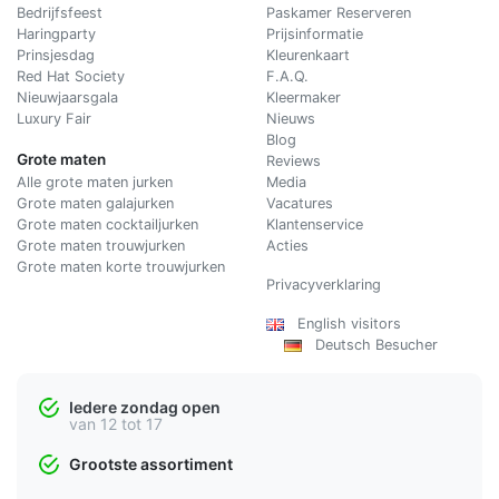
Bedrijfsfeest
Paskamer Reserveren
Haringparty
Prijsinformatie
Prinsjesdag
Kleurenkaart
Red Hat Society
F.A.Q.
Nieuwjaarsgala
Kleermaker
Luxury Fair
Nieuws
Blog
Grote maten
Reviews
Alle grote maten jurken
Media
Grote maten galajurken
Vacatures
Grote maten cocktailjurken
Klantenservice
Grote maten trouwjurken
Acties
Grote maten korte trouwjurken
Privacyverklaring
English visitors
Deutsch Besucher
Iedere zondag open
van 12 tot 17
Grootste assortiment