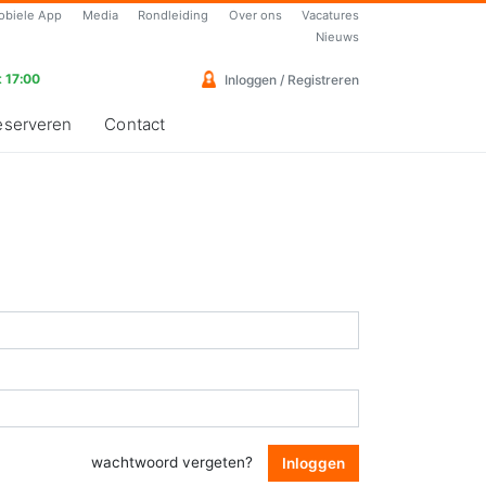
obiele App
Media
Rondleiding
Over ons
Vacatures
Nieuws
 17:00
Inloggen / Registreren
eserveren
Contact
wachtwoord vergeten?
Inloggen