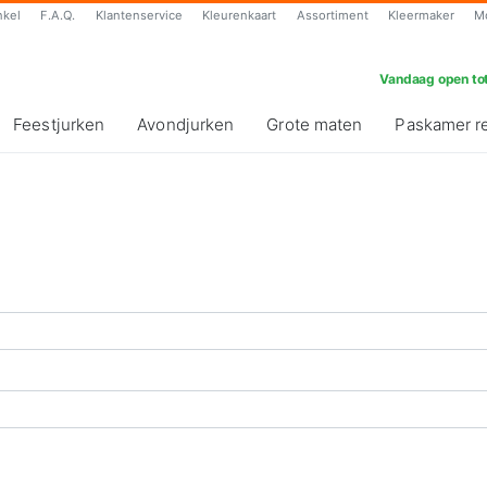
nkel
F.A.Q.
Klantenservice
Kleurenkaart
Assortiment
Kleermaker
M
Vandaag open tot
Feestjurken
Avondjurken
Grote maten
Paskamer r