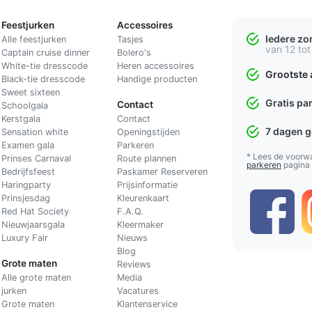
Feestjurken
Accessoires
Iedere z
Alle feestjurken
Tasjes
van 12 tot
Captain cruise dinner
Bolero's
White-tie dresscode
Heren accessoires
Grootste 
Black-tie dresscode
Handige producten
Sweet sixteen
Gratis pa
Contact
Schoolgala
Kerstgala
C
ontact
7 dagen 
Sensation white
Openingstijden
Examen gala
Parkeren
* Lees de voorw
Prinses Carnaval
Route plannen
parkeren
pagina
Bedrijfsfeest
Paskamer Reserveren
Haringparty
Prijsinformatie
Prinsjesdag
Kleurenkaart
Red Hat Society
F.A.Q.
Nieuwjaarsgala
Kleermaker
Luxury Fair
Nieuws
Blog
Grote maten
Reviews
Alle grote maten
Media
jurken
Vacatures
Grote maten
Klantenservice