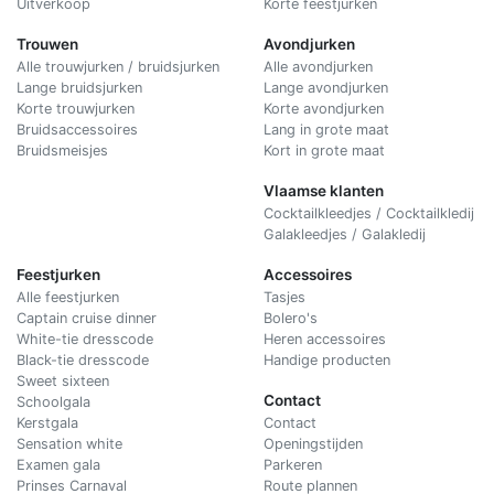
Uitverkoop
Korte feestjurken
Trouwen
Avondjurken
Alle trouwjurken / bruidsjurken
Alle avondjurken
Lange bruidsjurken
Lange avondjurken
Korte trouwjurken
Korte avondjurken
Bruidsaccessoires
Lang in grote maat
Bruidsmeisjes
Kort in grote maat
Vlaamse klanten
Cocktailkleedjes / Cocktailkledij
Galakleedjes / Galakledij
Feestjurken
Accessoires
Alle feestjurken
Tasjes
Captain cruise dinner
Bolero's
White-tie dresscode
Heren accessoires
Black-tie dresscode
Handige producten
Sweet sixteen
Contact
Schoolgala
Kerstgala
C
ontact
Sensation white
Openingstijden
Examen gala
Parkeren
Prinses Carnaval
Route plannen