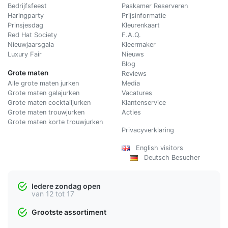
Bedrijfsfeest
Paskamer Reserveren
Haringparty
Prijsinformatie
Prinsjesdag
Kleurenkaart
Red Hat Society
F.A.Q.
Nieuwjaarsgala
Kleermaker
Luxury Fair
Nieuws
Blog
Grote maten
Reviews
Alle grote maten jurken
Media
Grote maten galajurken
Vacatures
Grote maten cocktailjurken
Klantenservice
Grote maten trouwjurken
Acties
Grote maten korte trouwjurken
Privacyverklaring
English visitors
Deutsch Besucher
Iedere zondag open
van 12 tot 17
Grootste assortiment