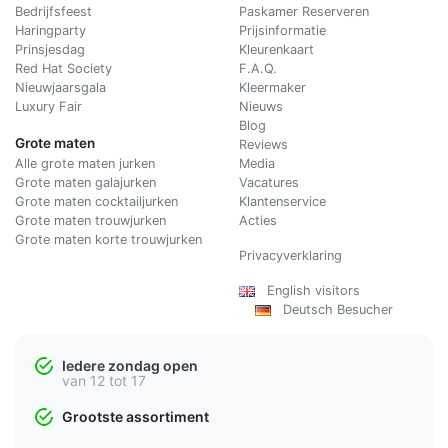
Bedrijfsfeest
Paskamer Reserveren
Haringparty
Prijsinformatie
Prinsjesdag
Kleurenkaart
Red Hat Society
F.A.Q.
Nieuwjaarsgala
Kleermaker
Luxury Fair
Nieuws
Blog
Grote maten
Reviews
Alle grote maten jurken
Media
Grote maten galajurken
Vacatures
Grote maten cocktailjurken
Klantenservice
Grote maten trouwjurken
Acties
Grote maten korte trouwjurken
Privacyverklaring
English visitors
Deutsch Besucher
Iedere zondag open
van 12 tot 17
Grootste assortiment