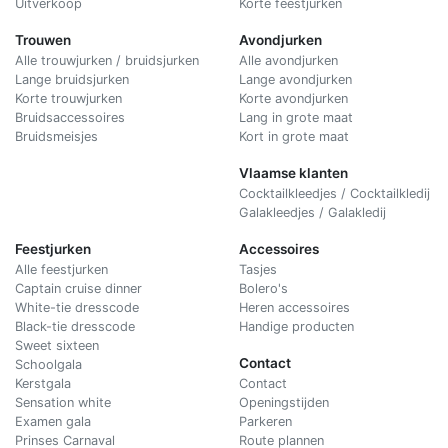
Uitverkoop
Korte feestjurken
Trouwen
Avondjurken
Alle trouwjurken / bruidsjurken
Alle avondjurken
Lange bruidsjurken
Lange avondjurken
Korte trouwjurken
Korte avondjurken
Bruidsaccessoires
Lang in grote maat
Bruidsmeisjes
Kort in grote maat
Vlaamse klanten
Cocktailkleedjes / Cocktailkledij
Galakleedjes / Galakledij
Feestjurken
Accessoires
Alle feestjurken
Tasjes
Captain cruise dinner
Bolero's
White-tie dresscode
Heren accessoires
Black-tie dresscode
Handige producten
Sweet sixteen
Contact
Schoolgala
Kerstgala
C
ontact
Sensation white
Openingstijden
Examen gala
Parkeren
Prinses Carnaval
Route plannen