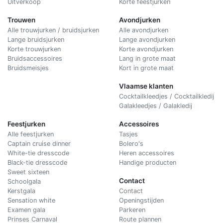
Uitverkoop
Korte feestjurken
Trouwen
Avondjurken
Alle trouwjurken / bruidsjurken
Alle avondjurken
Lange bruidsjurken
Lange avondjurken
Korte trouwjurken
Korte avondjurken
Bruidsaccessoires
Lang in grote maat
Bruidsmeisjes
Kort in grote maat
Vlaamse klanten
Cocktailkleedjes / Cocktailkledij
Galakleedjes / Galakledij
Feestjurken
Accessoires
Alle feestjurken
Tasjes
Captain cruise dinner
Bolero's
White-tie dresscode
Heren accessoires
Black-tie dresscode
Handige producten
Sweet sixteen
Contact
Schoolgala
Kerstgala
C
ontact
Sensation white
Openingstijden
Examen gala
Parkeren
Prinses Carnaval
Route plannen