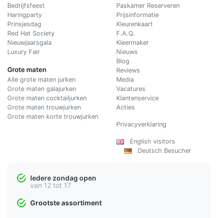
Bedrijfsfeest
Paskamer Reserveren
Haringparty
Prijsinformatie
Prinsjesdag
Kleurenkaart
Red Hat Society
F.A.Q.
Nieuwjaarsgala
Kleermaker
Luxury Fair
Nieuws
Blog
Grote maten
Reviews
Alle grote maten jurken
Media
Grote maten galajurken
Vacatures
Grote maten cocktailjurken
Klantenservice
Grote maten trouwjurken
Acties
Grote maten korte trouwjurken
Privacyverklaring
English visitors
Deutsch Besucher
Iedere zondag open
van 12 tot 17
Grootste assortiment