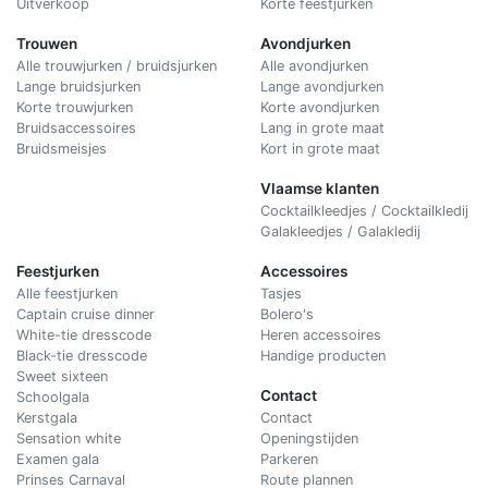
Uitverkoop
Korte feestjurken
Trouwen
Avondjurken
Alle trouwjurken / bruidsjurken
Alle avondjurken
Lange bruidsjurken
Lange avondjurken
Korte trouwjurken
Korte avondjurken
Bruidsaccessoires
Lang in grote maat
Bruidsmeisjes
Kort in grote maat
Vlaamse klanten
Cocktailkleedjes / Cocktailkledij
Galakleedjes / Galakledij
Feestjurken
Accessoires
Alle feestjurken
Tasjes
Captain cruise dinner
Bolero's
White-tie dresscode
Heren accessoires
Black-tie dresscode
Handige producten
Sweet sixteen
Contact
Schoolgala
Kerstgala
C
ontact
Sensation white
Openingstijden
Examen gala
Parkeren
Prinses Carnaval
Route plannen