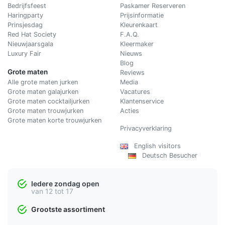
Bedrijfsfeest
Paskamer Reserveren
Haringparty
Prijsinformatie
Prinsjesdag
Kleurenkaart
Red Hat Society
F.A.Q.
Nieuwjaarsgala
Kleermaker
Luxury Fair
Nieuws
Blog
Grote maten
Reviews
Alle grote maten jurken
Media
Grote maten galajurken
Vacatures
Grote maten cocktailjurken
Klantenservice
Grote maten trouwjurken
Acties
Grote maten korte trouwjurken
Privacyverklaring
English visitors
Deutsch Besucher
Iedere zondag open
van 12 tot 17
Grootste assortiment